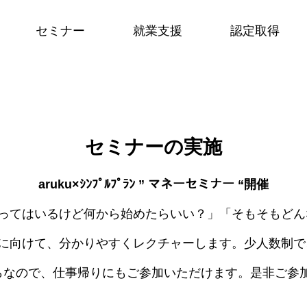
セミナー
就業支援
認定取得
HOME
トップページ
セミナーの実施
Attempt
弊社の取組み
aruku×ｼﾝﾌﾟﾙﾌﾟﾗﾝ ” マネーセミナー “開催
ってはいるけど何から始めたらいい？」「そもそもどん
Strengths
保険商品・取扱保険会社
に向けて、分かりやすくレクチャーします。少人数制で
からなので、仕事帰りにもご参加いただけます。是非ご参
Company