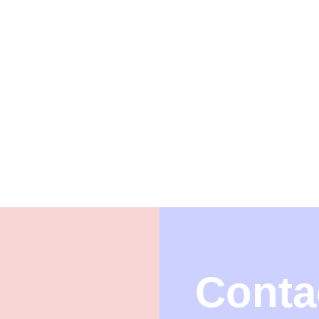
会社案内
ら
Recruit
求人・採用情報
Accident
保険金請求・各種お手続
Access
アクセス
Contact
Conta
お問い合わせ