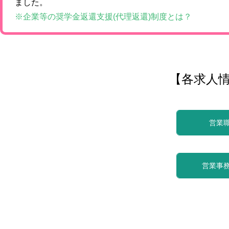
ました。
※企業等の奨学金返還支援(代理返還)制度とは？
【各求人
営業
営業事